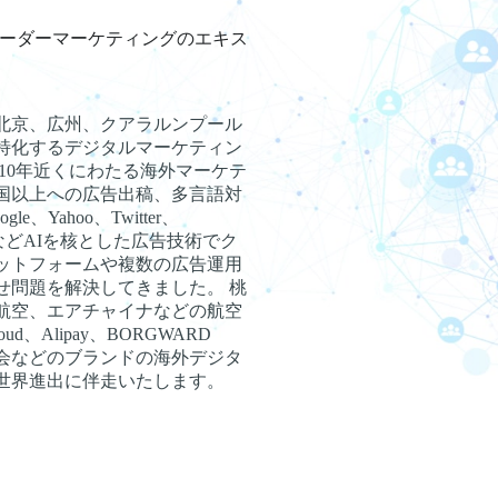
スボーダーマーケティングのエキス
、北京、広州、クアラルンプール
特化するデジタルマーケティン
10年近くにわたる海外マーケテ
カ国以上への広告出稿、多言語対
e、Yahoo、Twitter、
eChatなどAIを核とした広告技術でク
ットフォームや複数の広告運用
せ問題を解決してきました。 桃
航空、エアチャイナなどの航空
d、Alipay、BORGWARD
覧会などのブランドの海外デジタ
世界進出に伴走いたします。