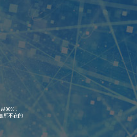
越80%，
以無所不在的