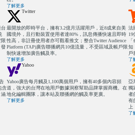
了解更多
Twitter
僅台
最開放的即時平台，擁有3.2億月活躍用戶，近8成來自美
法
統
國境外，且行動裝置使用者達80%，訊息傳播快速且即時
1
空限
性高，非註冊使用者亦可觀看推文；整合Twitter Audience
「
引發
Platform (TAP)廣告聯播網共10億流量，不受區域及帳戶限
知
制快速增加廣告觸及率。
戶
了解更多
了
Yahoo
廣告
Yahoo廣告每月觸及1,100萬個用戶，擁有40多個內容頻
亞
。包含
道，強大的台灣在地用戶數據洞察幫助品牌掌握商機。在
獨
，涵
地化編輯團隊，讓本站及聯播網的觸及率更廣。
者
。
了解更多
有
上
了