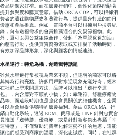
者品牌獨家好禮。而在節慶行銷中，個性化策略能顯著
提升參與度和購買意願。借助 ORCA CDP，可以根據消
費者的過往購物歷史和瀏覽行為，提供量身打造的節日
優惠和產品推薦。例如：電商平台可以根據用戶搜尋紀
錄，向有送禮需求的會員推薦適合的父親節禮物。此
外，還可以與公益組織合作，發起「為單親爸爸加油」
的慈善行動，提供實質資源索取或安排親子活動時間，
有效加深品牌形象，深化與顧客的情感連結。
水星逆行：轉危為機，創造獨特話題
雖然水星逆行常被視為帶來不順，但聰明的商家可以將
其轉為行銷亮點。許多用戶對水逆現象充滿好奇，經常
在社群上尋求開運方法。品牌可以推出「逆行幸運
包」，內含應對不順的小物，如：幸運符、舒壓療癒物
品等。而這段時期也是強化會員關係的絕佳機會，企業
可以為會員提供獨特的節慶福利。藉由 ORCA MA+ 行
銷自動化系統，透過 EDM、簡訊或是 LINE 針對忠實會
員推送「逆轉勝」優惠券，或是針對新客祭出專屬「幸
運特惠」，不僅幫助消費者化解運勢不佳的焦慮，還能
讓他們感受到商家的溫暖，深化忠誠度。同時，在社群