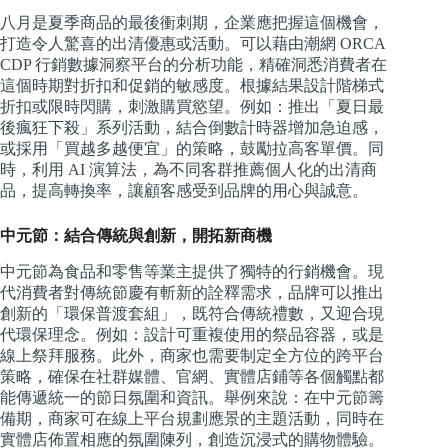
八月是夏季商品的最後衝刺期，企業應把握這個機會，
打造令人驚喜的出清優惠或活動。可以藉由潮網 ORCA
CDP 行銷數據洞察平台的分析功能，精確洞悉消費者在
這個時期對折扣和促銷的敏感度。根據結果設計階梯式
折扣或限時閃購，刺激購買慾望。例如：推出「夏日最
後瘋狂下殺」系列活動，結合倒數計時器增加急迫感，
或採用「買越多越便宜」的策略，鼓勵拉高客單價。同
時，利用 AI 演算法，為不同客群推薦個人化的出清商
品，提高轉換率，​​讓顧客感受到品牌的用心與誠意。
中元節：結合傳統與創新，開拓新商機
中元節為食品和零售等業主提供了獨特的行銷機會。現
代消費者對傳統節慶有斬新的詮釋需求，品牌可以推出
創新的「環保普渡套組」，既符合傳統禮數，又迎合現
代環保理念。例如：設計可重複使用的祭品容器，或是
線上祭拜服務。此外，商家也需要制定全方位的跨平台
策略，確保在社群媒體、官網、實體店鋪等各個觸點都
能傳遞統一的節日氛圍和資訊。舉例來說：在中元節籌
備期，商家可在線上平台規劃應景的主題活動，同時在
實體店佈置相應的氛圍陳列，創造沉浸式的購物體驗。