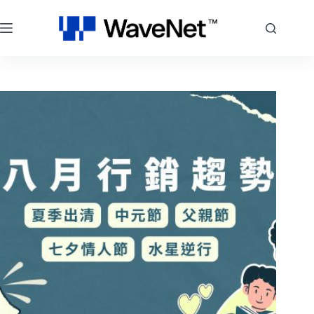
跳
至
主
要
內
容