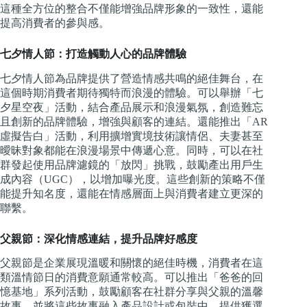
這種全方位的整合不僅能增強品牌形象的一致性，還能
提高消費者的參與感。
七夕情人節：打造觸動人心的品牌體驗
七夕情人節為品牌提供了營造情感共鳴的絕佳舞台，在
這個時期消費者期待獨特而浪漫的體驗。可以舉辦「七
夕星空夜」活動，結合產品展示和浪漫氣氛，創造難忘
且創新的品牌體驗，增強與顧客的連結。還能推出「AR
虛擬告白」活動，利用擴增實境技術讓情侶、夫妻甚至
曖昧對象都能在浪漫場景中傳遞心意。同時，可以在社
群發起使用品牌濾鏡的「放閃」挑戰，鼓勵產出用戶生
成內容（UGC），以增加曝光度。這些創新的策略不僅
能提升知名度，還能在情感層面上與消費者建立更深的
聯繫。
父親節：深化情感連結，提升品牌好感度
父親節是企業展現溫暖和關懷的絕佳時機，消費者在這
類溫情節日的消費意願通常較高。可以推出「爸爸的回
憶基地」系列活動，鼓勵顧客在社群分享與父親的溫馨
故事，並將這些故事融入產品設計或包裝中，提供獲選