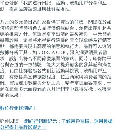
平台發起「我的逆行日記」活動，鼓勵用戶分享和互
動，提高品牌話題度與社群黏著性。
八月的多元節日為商家提供了豐富的商機，關鍵在於如
何將這些時節特色與品牌價值觀結合，創造出能引起共
鳴的推廣方針。無論是夏季出清的最後衝刺、中元節的
嶄新詮釋，還是將水星逆行這樣的天文現象轉為行銷亮
點，都需要展現出高度的創意和執行力。品牌可以透過
數據分析工具，如：ORCA CDP，深入洞察消費者需
求，設計出符合不同節慶氛圍的策略。同時，確保跨平
台與管道的一致體驗，能大大提升顧客的參與感和滿意
度。藉由社群發起各式創新活動與挑戰，鼓勵用戶互
動，有效提高宣傳擴散程度，拉近商家與消費者間的距
離。靈活運用數據與分析工具，精準掌握顧客需求，一
起在這個多元而複雜的八月行銷季中贏得先機，收穫豐
碩的成果！
數位行銷找潮網！
延伸閱讀 ：
網紅行銷新紀元：了解用戶習慣、運用數據
分析提升品牌影響力！